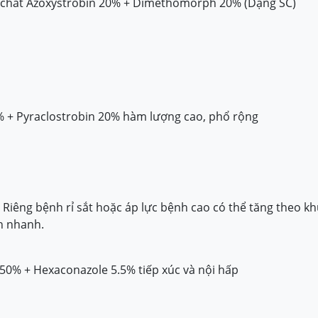
 chất Azoxystrobin 20% + Dimethomorph 20% (Dạng SC)
 + Pyraclostrobin 20% hàm lượng cao, phổ rộng
 Riêng bệnh rỉ sắt hoặc áp lực bệnh cao có thể tăng theo kh
h nhanh.
 50% + Hexaconazole 5.5% tiếp xúc và nội hấp