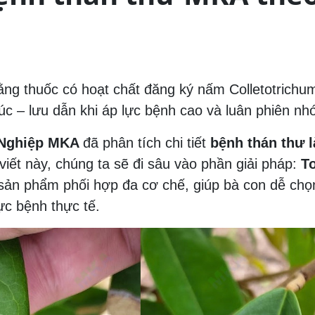
ằng thuốc có hoạt chất đăng ký nấm Colletotrich
xúc – lưu dẫn khi áp lực bệnh cao và luân phiên 
 Nghiệp MKA
đã phân tích chi tiết
bệnh thán thư l
 viết này, chúng ta sẽ đi sâu vào phần giải pháp:
To
ản phẩm phối hợp đa cơ chế, giúp bà con dễ chọn
ực bệnh thực tế.