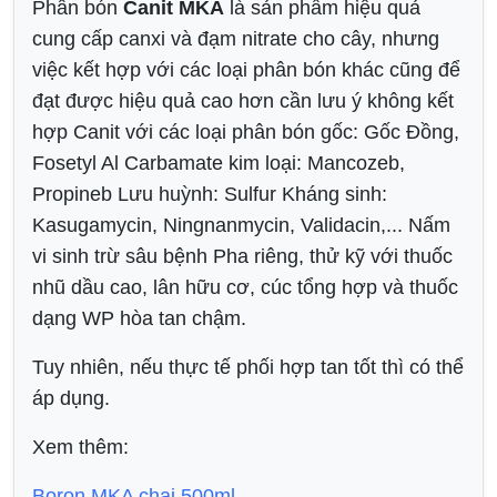
Phân bón
Canit MKA
là sản phẩm hiệu quả
cung cấp canxi và đạm nitrate cho cây, nhưng
việc kết hợp với các loại phân bón khác cũng để
đạt được hiệu quả cao hơn cần lưu ý không kết
hợp Canit với các loại phân bón gốc: Gốc Đồng,
Fosetyl Al Carbamate kim loại: Mancozeb,
Propineb Lưu huỳnh: Sulfur Kháng sinh:
Kasugamycin, Ningnanmycin, Validacin,... Nấm
vi sinh trừ sâu bệnh Pha riêng, thử kỹ với thuốc
nhũ dầu cao, lân hữu cơ, cúc tổng hợp và thuốc
dạng WP hòa tan chậm.
Tuy nhiên, nếu thực tế phối hợp tan tốt thì có thể
áp dụng.
Xem thêm:
Boron MKA chai 500ml