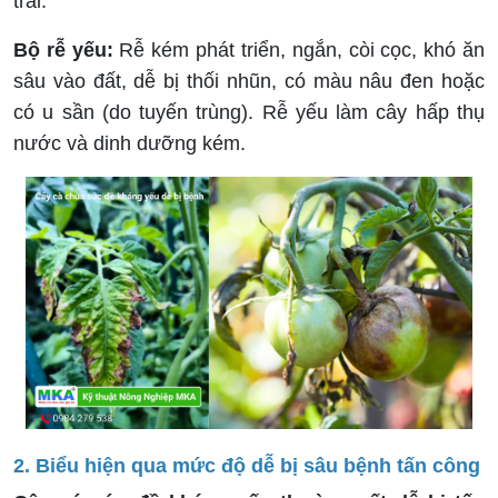
trái.
Bộ rễ yếu:
Rễ kém phát triển, ngắn, còi cọc, khó ăn
sâu vào đất, dễ bị thối nhũn, có màu nâu đen hoặc
có u sần (do tuyến trùng). Rễ yếu làm cây hấp thụ
nước và dinh dưỡng kém.
2. Biểu hiện qua mức độ dễ bị sâu bệnh tấn công