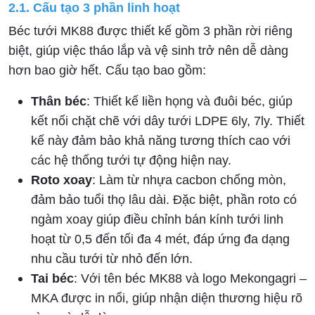
2.1. Cấu tạo 3 phần linh hoạt
Béc tưới MK88 được thiết kế gồm 3 phần rời riêng
biệt, giúp việc tháo lắp và vệ sinh trở nên dễ dàng
hơn bao giờ hết. Cấu tạo bao gồm:
Thân béc
: Thiết kế liền họng và đuôi béc, giúp
kết nối chặt chẽ với dây tưới LDPE 6ly, 7ly. Thiết
kế này đảm bảo khả năng tương thích cao với
các hệ thống tưới tự động hiện nay.
Roto xoay
: Làm từ nhựa cacbon chống mòn,
đảm bảo tuổi thọ lâu dài. Đặc biệt, phần roto có
ngàm xoay giúp điều chỉnh bán kính tưới linh
hoạt từ 0,5 đến tối đa 4 mét, đáp ứng đa dạng
nhu cầu tưới từ nhỏ đến lớn.
Tai béc
: Với tên béc MK88 và logo Mekongagri –
MKA được in nổi, giúp nhận diện thương hiệu rõ