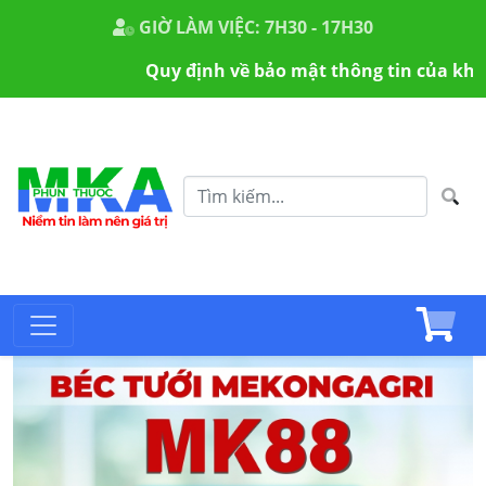
GIỜ LÀM VIỆC: 7H30 - 17H30
Quy định về bảo mật thông tin của khách hà